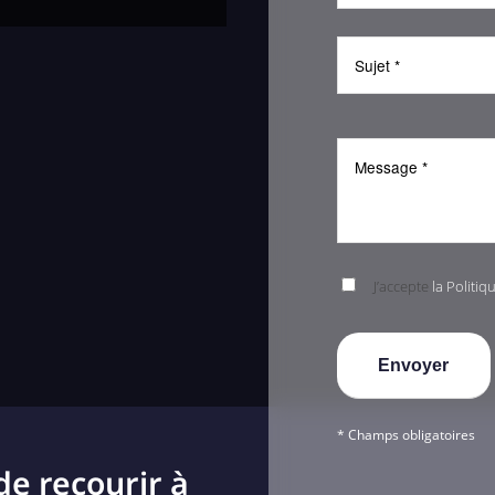
J’accepte
la Politiq
* Champs obligatoires
de recourir à