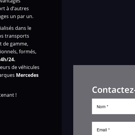
avantages
ort à d’autres
ges un par un.
alisés dans le
os transports
aut de gamme,
ionnels, formés,
24h/24.
eurs de véhicules
marques
Mercedes
Contactez
enant !