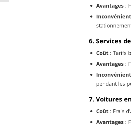
Avantages
: H
Inconvénien
stationnement
6. Services d
Coût
: Tarifs 
Avantages
: F
Inconvénien
pendant les p
7. Voitures 
Coût
: Frais d
Avantages
: F