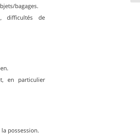
 objets/bagages.
 difficultés de
ien.
, en particulier
à la possession.