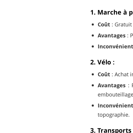
1. Marche à p
Coût
: Gratuit
Avantages
: 
Inconvénien
2. Vélo
:
Coût
: Achat i
Avantages
: 
embouteillage
Inconvénien
topographie.
3. Transport