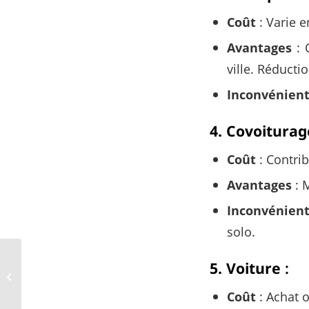
Coût
: Varie e
Avantages
: 
ville. Réducti
Inconvénien
4. Covoiturag
Coût
: Contrib
Avantages
: 
Inconvénien
solo.
Comparatif des
5. Voiture
:
utilisations des taxis
dans les principales
Coût
: Achat o
villes de France :...