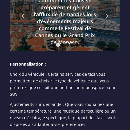
Comment les taxis se
préparent et gèrent
Suivant
l’afflux de demandes lors
d’événements majeurs
comme le Festival de
Cannes ou le Grand Prix
de Monaco.
1
2
3
4
5
6
LIRE LA SUITE
Personnalisation :
Choix du véhicule : Certains services de taxi vous
permettent de choisir le type de véhicule que vous
préférez, que ce soit une berline, un monospace ou un
SUV.
Ajustements sur demande : Que vous souhaitiez une
certaine température, une musique particulière ou un
niveau d’éclairage spécifique, la plupart des taxis sont
disposés à s’adapter à vos préférences.