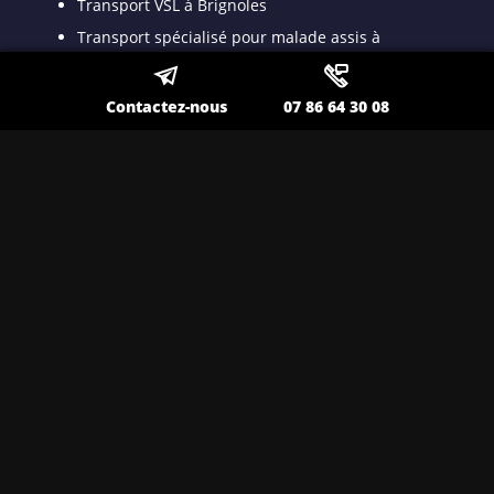
Transport VSL à Brignoles
Transport spécialisé pour malade assis à
Brignoles
Taxi VSL conventionné à Brignoles
Contactez-nous
07 86 64 30 08
Taxi médicalisé pour patient dyalisé à Brignoles
Taxi ambulance à Brignoles
Nos autres secteurs en tant que
Taxi long trajet
Toulon
,
Lavandou
,
La Seyne sur Mer
,
Ollioules
,
Sanary
,
Hyères
,
Saint Maximin
,
La Valette
,
Six Fours
,
Draguignan
,
Fréjus
,
Pierrelatte
,
Carpentras
,
Orange
,
Cavaillon
,
Salon de Provence
,
Avignon
,
Dignes
,
Aéroport de Nice
,
Aéroport de Marignane
,
Aéroport
Marseille Provence
,
Saint Paul Trois Châteaux
,
Le
Val
,
Montélimar
,
Sorgues
,
Donzère