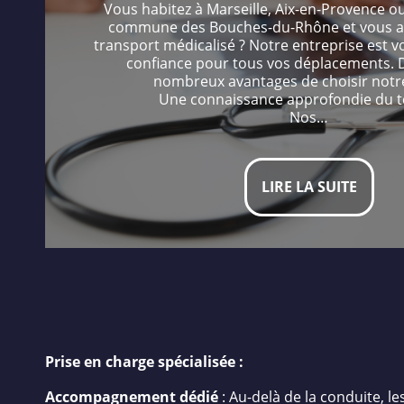
Vous habitez à Marseille, Aix-en-Provence o
commune des Bouches-du-Rhône et vous av
transport médicalisé ? Notre entreprise est v
confiance pour tous vos déplacements. 
nombreux avantages de choisir notre
Une connaissance approfondie du te
Nos…
LIRE LA SUITE
Prise en charge spécialisée :
Accompagnement dédié
: Au-delà de la conduite, le