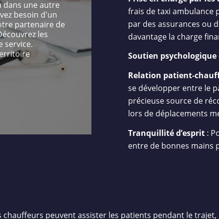
u dans une autre
frais de taxi ambulance 
ez besoin d'un
par des assurances ou 
otre partenaire de
Découvrez les
davantage la charge fina
 service.
rritoire
Soutien psychologique 
Relation patient-chauf
se développer entre le pa
précieuse source de réco
lors de déplacements mé
Tranquillité d’esprit
: Po
entre de bonnes mains p
s chauffeurs peuvent assister les patients pendant le trajet, 