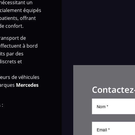
nécessitant un
écialement équipés
atients, offrant
de confort.
transport de
effectuent à bord
ts par des
iscrets et
eurs de véhicules
marques
Mercedes
Contactez
 :