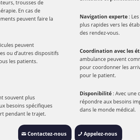
ateurs, trousses de
érapie. En cas de
Navigation experte
: Les
ements peuvent faire la
plus rapides vers les étab
des rendez-vous.
hicules peuvent
Coordination avec les é
es ou d’autres dispositifs
ambulance peuvent commu
us les patients.
pour coordonner les arriv
pour le patient.
Disponibilité
: Avec une 
nt souvent plus
répondre aux besoins impr
ux besoins spécifiques
dans le monde médical.
rt pendant le trajet.
Contactez-nous
Appelez-nous