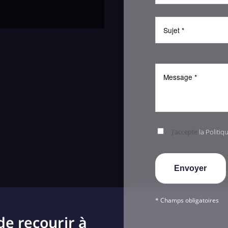
J’accepte
la Politiq
* Champs obligatoires
de recourir à