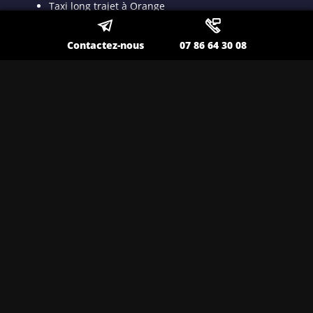
Taxi long trajet à Orange
Transport VSL à Orange
Contactez-nous
07 86 64 30 08
Taxi VSL conventionné à Orange
Taxi médicalisé pour patient dyalisé à Orange
Taxi ambulance à Orange
Nos autres secteurs en tant que
Transport spécialisé pour
malade assis
Toulon
,
Lavandou
,
La Seyne sur Mer
,
Ollioules
,
Sanary
,
Hyères
,
Saint Maximin
,
Brignoles
,
La Valette
,
Six Fours
,
Draguignan
,
Fréjus
,
Pierrelatte
,
Carpentras
,
Cavaillon
,
Salon de Provence
,
Avignon
,
Dignes
,
Aéroport de Nice
,
Aéroport de Marignane
,
Aéroport Marseille Provence
,
Saint Paul Trois