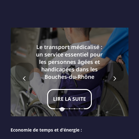
Le transport médicalisé :
un service essentiel pour
les personnes âgées et
handicapées dans les
Suivant
Bouches-du-Rhône
LIRE LA SUITE
1
2
3
4
5
6
Economie de temps et d’énergie :