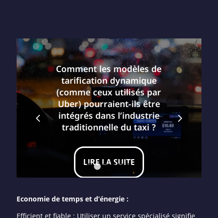
Comment les modèles de
tarification dynamique
(comme ceux utilisés par
Uber) pourraient-ils être
Suivant
intégrés dans l’industrie
traditionnelle du taxi ?
LIRE LA SUITE
1
2
3
4
5
6
Economie de temps et d’énergie :
Efficient et fiable : Utiliser un service spécialisé signifie