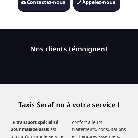
Contactez-nous
Appelez-nous
Nos clients témoignent
Taxis Serafino à votre service !
Le
transport spécialisé
confort à leurs
pour malade assis
est
traitements, consultations
plus qu’un simple service
et thérapies essentiels.