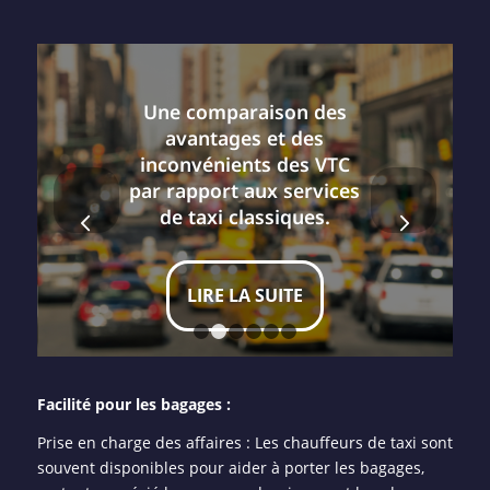
Une comparaison des
avantages et des
inconvénients des VTC
par rapport aux services
Suivant
de taxi classiques.
LIRE LA SUITE
1
2
3
4
5
6
Facilité pour les bagages :
Prise en charge des affaires : Les chauffeurs de taxi sont
souvent disponibles pour aider à porter les bagages,