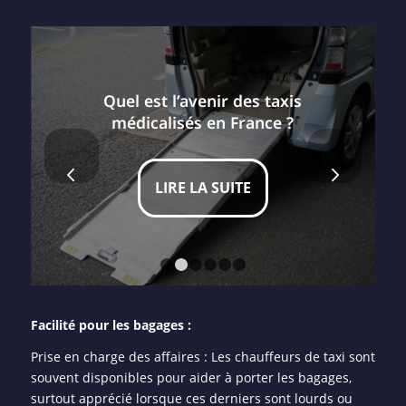
Quel est l’avenir des taxis
médicalisés en France ?
Suivant
LIRE LA SUITE
1
2
3
4
5
6
Facilité pour les bagages :
Prise en charge des affaires : Les chauffeurs de taxi sont
souvent disponibles pour aider à porter les bagages,
surtout apprécié lorsque ces derniers sont lourds ou