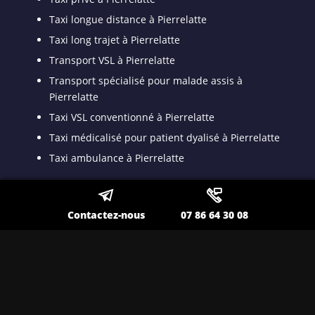
Taxi longue distance à Pierrelatte
Taxi long trajet à Pierrelatte
Transport VSL à Pierrelatte
Transport spécialisé pour malade assis à
Pierrelatte
Taxi VSL conventionné à Pierrelatte
Taxi médicalisé pour patient dyalisé à Pierrelatte
Taxi ambulance à Pierrelatte
Nos autres secteurs en tant que
Contactez-nous
07 86 64 30 08
Transfert Gare TGV
Toulon
,
Lavandou
,
La Seyne sur Mer
,
Ollioules
,
Sanary
,
Hyères
,
Saint Maximin
,
Brignoles
,
La Valette
,
Six Fours
,
Draguignan
,
Fréjus
,
Carpentras
,
Orange
,