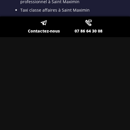
professionnel à Saint Maximin
Taxi classe affaires à Saint Maximin
Taxi privé à Saint Maximin
Transfert Gare TGV à Saint Maximin
Contactez-nous
07 86 64 30 08
Taxi longue distance à Saint Maximin
Taxi long trajet à Saint Maximin
Transport VSL à Saint Maximin
Transport spécialisé pour malade assis à Saint
Maximin
Taxi médicalisé pour patient dyalisé à Saint
Maximin
Taxi ambulance à Saint Maximin
Nos autres secteurs en tant que
Taxi VSL conventionné