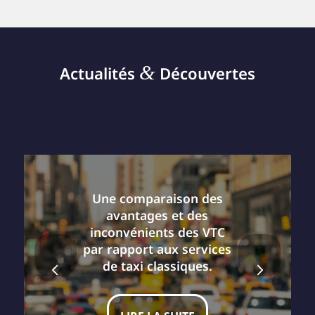
&
Actualités
Découvertes
Pourquoi choisir le taxi
Une comparaison des
médical plutôt qu’un
avantages et des
autre mode de transport
inconvénients des VTC
par rapport aux services
pour vos rdv médicaux
Suivant
dans les Bouches-du-
de taxi classiques.
Rhône ?