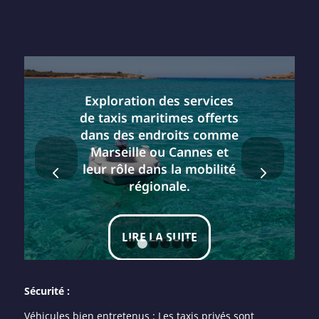
Exploration des services
de taxis maritimes offerts
dans des endroits comme
Marseille ou Cannes et
Suivant
leur rôle dans la mobilité
régionale.
LIRE LA SUITE
1
2
3
4
5
6
Sécurité :
Véhicules bien entretenus : Les taxis privés sont