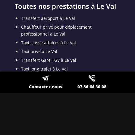
Toutes nos prestations à Le Val
Transfert aéroport à Le Val
Chauffeur privé pour déplacement
professionnel à Le Val
Taxi classe affaires à Le Val
Taxi privé à Le Val
Transfert Gare TGV à Le Val
Taxi long trajet à Le Val
Transport VSL à Le Val
Transport spécialisé pour malade assis à Le Val
Contactez-nous
07 86 64 30 08
Taxi VSL conventionné à Le Val
Taxi médicalisé pour patient dyalisé à Le Val
Taxi ambulance à Le Val