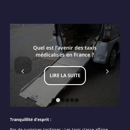
Quel est l’avenir des taxis
médicalisés en France ?
Suivant
LIRE LA SUITE
1
2
3
4
5
6
Tranquillité d’esprit :
Pas de surprises tarifaires : Les taxis classe affaire