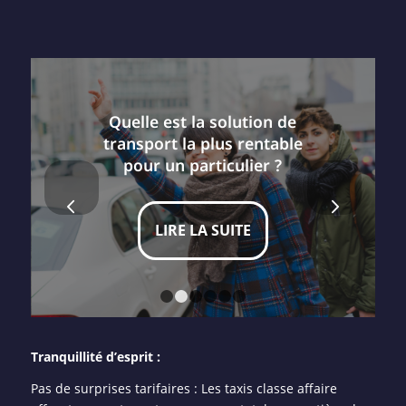
Quelle est la solution de
transport la plus rentable
pour un particulier ?
Suivant
LIRE LA SUITE
1
2
3
4
5
6
Tranquillité d’esprit :
Pas de surprises tarifaires : Les taxis classe affaire