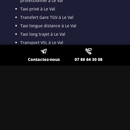
professionnel à Le Val
Taxi privé à Le Val
Transfert Gare TGV à Le Val
Taxi longue distance à Le Val
Taxi long trajet à Le Val
Transport VSL à Le Val
Transport spécialisé pour malade assis à Le Val
Contactez-nous
07 86 64 30 08
Taxi VSL conventionné à Le Val
Taxi médicalisé pour patient dyalisé à Le Val
Taxi ambulance à Le Val
Nos autres secteurs en tant que
Taxi classe affaires
Toulon
,
Lavandou
,
La Seyne sur Mer
,
Ollioules
,
Sanary
,
Hyères
,
Saint Maximin
,
Brignoles
,
La Valette
,