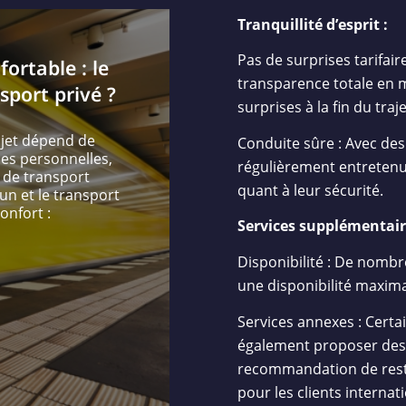
Tranquillité d’esprit :
Pas de surprises tarifair
fortable : le
transparence totale en m
port privé ?
surprises à la fin du traje
ajet dépend de
Conduite sûre : Avec des
es personnelles,
régulièrement entretenus
e de transport
quant à leur sécurité.
n et le transport
onfort :
Services supplémentair
Disponibilité : De nombre
une disponibilité maxima
Services annexes : Cert
également proposer des s
recommandation de restau
pour les clients internat