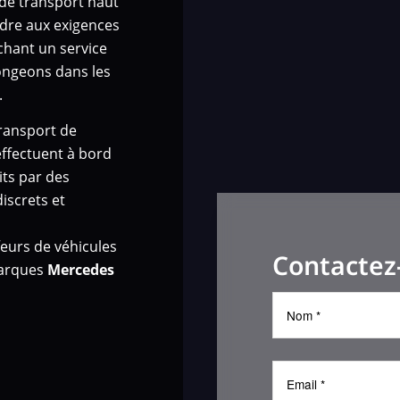
de transport haut
re aux exigences
chant un service
plongeons dans les
.
transport de
effectuent à bord
ts par des
iscrets et
eurs de véhicules
Contactez
marques
Mercedes