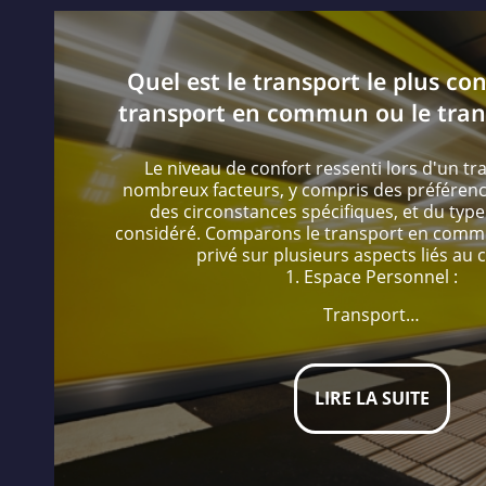
Quel est le transport le plus con
transport en commun ou le trans
Le niveau de confort ressenti lors d'un tr
nombreux facteurs, y compris des préférenc
des circonstances spécifiques, et du typ
considéré. Comparons le transport en commu
privé sur plusieurs aspects liés au c
1. Espace Personnel :
Transport…
LIRE LA SUITE