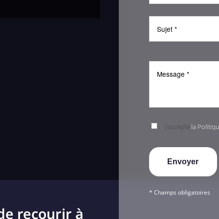
J’accepte
la Politiq
* Champs obligatoires
de recourir à