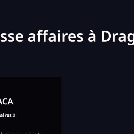
asse affaires à Dr
PACA
faires
à