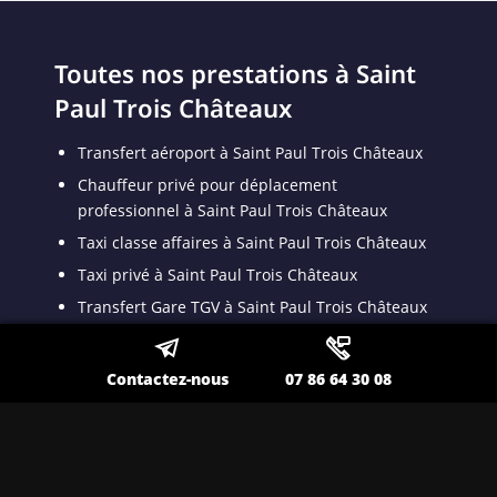
Toutes nos prestations à Saint
Paul Trois Châteaux
Transfert aéroport à Saint Paul Trois Châteaux
Chauffeur privé pour déplacement
professionnel à Saint Paul Trois Châteaux
Taxi classe affaires à Saint Paul Trois Châteaux
Taxi privé à Saint Paul Trois Châteaux
Transfert Gare TGV à Saint Paul Trois Châteaux
Taxi longue distance à Saint Paul Trois Châteaux
Taxi long trajet à Saint Paul Trois Châteaux
Contactez-nous
07 86 64 30 08
Transport VSL à Saint Paul Trois Châteaux
Transport spécialisé pour malade assis à Saint
Paul Trois Châteaux
Taxi VSL conventionné à Saint Paul Trois