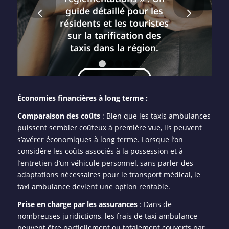
Suivant
guide détaillé pour les
résidents et les touristes
sur la tarification des
taxis dans la région.
1
2
3
4
5
6
LIRE LA SUITE
Économies financières à long terme :
Comparaison des coûts
: Bien que les taxis ambulances
puissent sembler coûteux à première vue, ils peuvent
s’avérer économiques à long terme. Lorsque l’on
considère les coûts associés à la possession et à
l’entretien d’un véhicule personnel, sans parler des
adaptations nécessaires pour le transport médical, le
taxi ambulance devient une option rentable.
Prise en charge par les assurances
: Dans de
nombreuses juridictions, les frais de taxi ambulance
peuvent être partiellement ou totalement couverts par