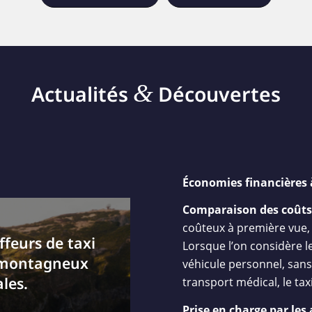
&
Actualités
Découvertes
Économies financières 
Comparaison des coûts
coûteux à première vue,
feurs de taxi
Lorsque l’on considère le
s montagneux
véhicule personnel, sans
les.
transport médical, le ta
Prise en charge par les