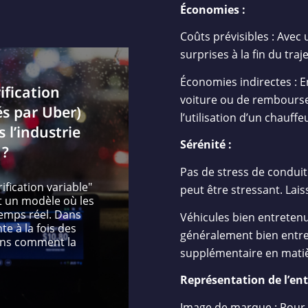
Économies :
Coûts prévisibles : Avec u
surprises à la fin du traje
Économies indirectes : E
fication
voiture ou de rembours
s par Uber)
l’utilisation d’un chauf
 l’industrie
Sérénité :
 ?
Pas de stress de conduit
ification variable"
peut être stressant. Lais
st un modèle où les
temps réel. Dans
Véhicules bien entretenu
te à la fois des
généralement bien entret
nons comment la
supplémentaire en matiè
Représentation de l’ent
Image de marque : Pour le