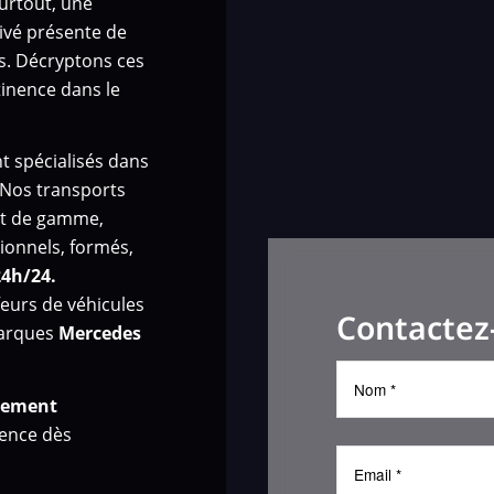
surtout, une
rivé présente de
s. Décryptons ces
inence dans le
t spécialisés dans
 Nos transports
aut de gamme,
ionnels, formés,
24h/24.
eurs de véhicules
Contactez
marques
Mercedes
acement
vence dès