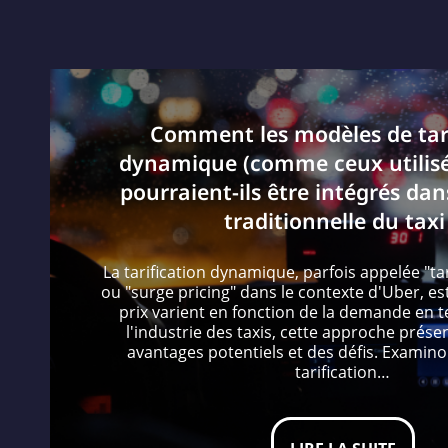
Comment les modèles de tari
dynamique (comme ceux utilisé
pourraient-ils être intégrés dans
traditionnelle du taxi
La tarification dynamique, parfois appelée "tar
ou "surge pricing" dans le contexte d'Uber, e
prix varient en fonction de la demande en 
l'industrie des taxis, cette approche présen
avantages potentiels et des défis. Exami
tarification…