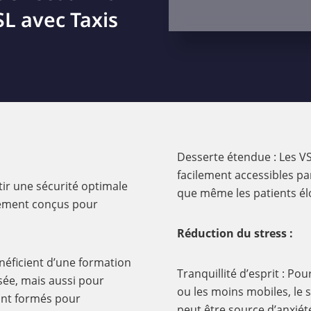
SL avec Taxis
Desserte étendue : Les V
facilement accessibles pa
tir une sécurité optimale
que même les patients él
alement conçus pour
Réduction du stress :
néficient d’une formation
Tranquillité d’esprit : Po
sée, mais aussi pour
ou les moins mobiles, le 
sont formés pour
peut être source d’anxié