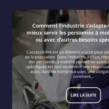
Comment l’industrie s’adapte-t
mieux servir les personnes à mob
ou avec d’autres besoins spéc
L'accessibilité est un élément crucial pour u
de la population. Dans l'industrie du taxi, ré
des personnes à mobilité réduite ou ayant 
spécifiques est non seulement une responsabi
aussi, dans de nombreux pays, une obligati
comment…
LIRE LA SUITE