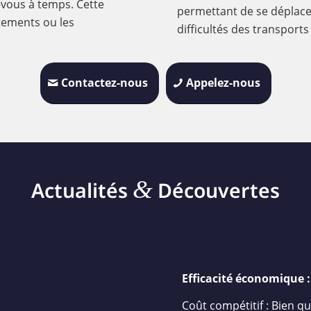
-vous à temps. Cette
permettant de se déplacer
itements ou les
difficultés des transpor
Contactez-nous
Appelez-nous
&
Actualités
Découvertes
Efficacité économique :
Coût compétitif : Bien qu