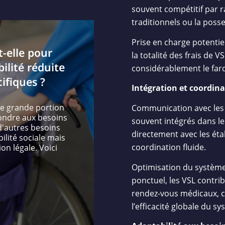
souvent compétitif par r
traditionnels ou la posse
Prise en charge potentie
-elle pour
la totalité des frais de V
ilité réduite
considérablement le fard
ifiques ?
Intégration et coordina
ne grande portion
Communication avec les p
pondre aux besoins
souvent intégrés dans l
d'autres besoins
directement avec les ét
lité sociale mais
coordination fluide.
on légale. Voici
Optimisation du système 
ponctuel, les VSL contri
rendez-vous médicaux, ce
l’efficacité globale du s