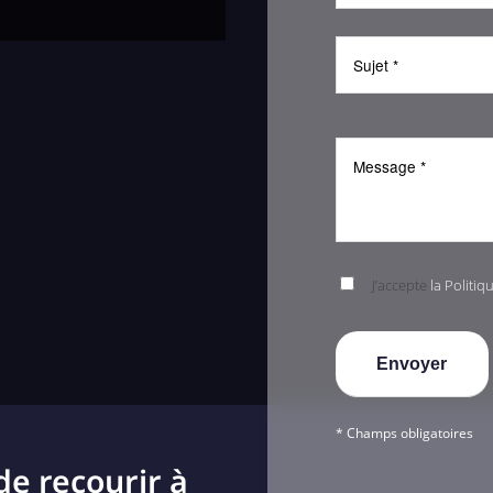
J’accepte
la Politiq
* Champs obligatoires
de recourir à