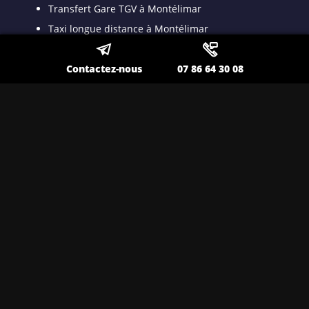
Transfert Gare TGV à Montélimar
Taxi longue distance à Montélimar
Taxi long trajet à Montélimar
Transport spécialisé pour malade assis à
Contactez-nous
07 86 64 30 08
Montélimar
Taxi VSL conventionné à Montélimar
Taxi médicalisé pour patient dyalisé à
Montélimar
Taxi ambulance à Montélimar
Nos autres secteurs en tant que
Transport VSL
Toulon
,
Lavandou
,
La Seyne sur Mer
,
Ollioules
,
Sanary
,
Hyères
,
Saint Maximin
,
Brignoles
,
La Valette
,
Six Fours
,
Draguignan
,
Fréjus
,
Pierrelatte
,