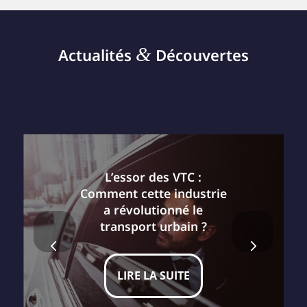
&
Actualités
Découvertes
L’essor des VTC :
Comment cette industrie
a révolutionné le
transport urbain ?
Suivant
LIRE LA SUITE