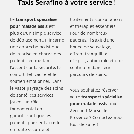
Taxis Serafino à votre service !
Le
transport spécialisé
traitements, consultations
pour malade assis
est
et thérapies essentiels.
plus qu’un simple service
Pour de nombreux
de déplacement. Il incarne
patients, il s’agit d’une
une approche holistique
bouée de sauvetage,
de la prise en charge des
offrant tranquillité
patients, en mettant
d’esprit, autonomie et une
l’accent sur la sécurité, le
continuité dans leur
confort, l’efficacité et le
parcours de soins.
soutien émotionnel. Dans
le vaste paysage des soins
Vous souhaitez réserver
de santé, ces services
votre
transport spécialisé
jouent un rôle
pour malade assis
pour
fondamental en
Aéroport Marseille
garantissant que les
Provence ? Contactez-nous
patients puissent accéder
tout de suite !
en toute sécurité et