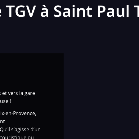
 TGV à Saint Paul
 et vers la gare
use !
Aix-en-Provence,
ent
u’il s’agisse d’un
touristique ou