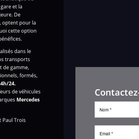
 gare et la
jeure. De
 optent pour la
quoi cette option
bénéfices.
alisés dans le
os transports
aut de gamme,
ionnels, formés,
24h/24.
Contactez
eurs de véhicules
marques
Mercedes
t Paul Trois