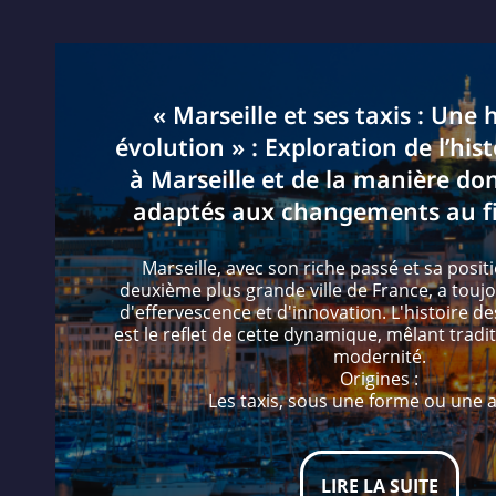
« Marseille et ses taxis : Une 
évolution » : Exploration de l’hist
à Marseille et de la manière dont
adaptés aux changements au fi
Marseille, avec son riche passé et sa posit
deuxième plus grande ville de France, a touj
d'effervescence et d'innovation. L'histoire des
est le reflet de cette dynamique, mêlant tradi
modernité.
Origines :
Les taxis, sous une forme ou une 
LIRE LA SUITE