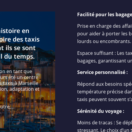
Facilité pour les bagage
Prise en charge des affai
histoire en
pour aider à porter les 
oire des taxis
lourds ou encombrants.
 ils se sont
Espace suffisant : Les t
l du temps.
bagages, garantissant u
ion en tant que
Service personnalisé :
ours été un centre
 taxis à Marseille
Répond aux besoins spéci
tion, adaptation et
température précise dans
taxis peuvent souvent s
autre,…
Sérénité du voyage :
Moins de tracas : Se dép
stressant. Le choix d’un 