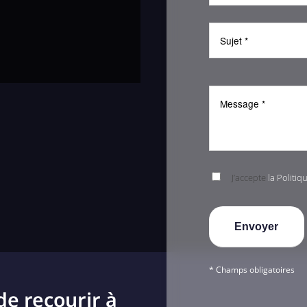
J’accepte
la Politiq
* Champs obligatoires
de recourir à