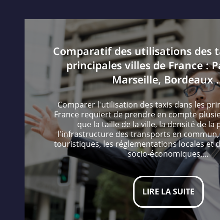
Comparatif des utilisations des t
principales villes de France : P
Marseille, Bordeaux 
Comparer l'utilisation des taxis dans les prin
France requiert de prendre en compte plusieu
que la taille de la ville, la densité de la
l'infrastructure des transports en commun
touristiques, les réglementations locales et 
socio-économiques.…
LIRE LA SUITE