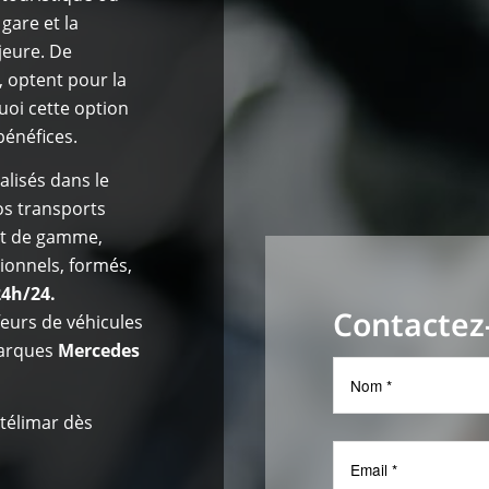
 gare et la
jeure. De
 optent pour la
quoi cette option
bénéfices.
alisés dans le
os transports
aut de gamme,
ionnels, formés,
24h/24.
Contactez
eurs de véhicules
marques
Mercedes
télimar dès