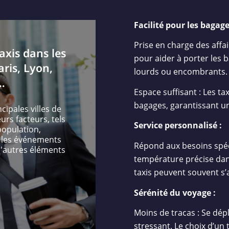
Facilité pour les bagage
Prise en charge des affai
axis dans les
pour aider à porter les 
aris, Lyon,
lourds ou encombrants.
…
Espace suffisant : Les t
bagages, garantissant u
cipales villes de
rs facteurs, tels
Service personnalisé :
 population,
, les événements
Répond aux besoins spéci
d'autres éléments
température précise dans
taxis peuvent souvent s
Sérénité du voyage :
Moins de tracas : Se dép
stressant. Le choix d’un 