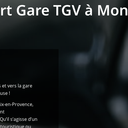
ert Gare TGV à Mon
 et vers la gare
use !
Aix-en-Provence,
ent
u’il s’agisse d’un
touristique ou