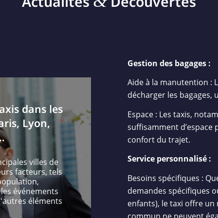
&
Actualités
Découvertes
Gestion des bagages :
Aide à la manutention : 
décharger les bagages, u
axis dans les
Espace : Les taxis, nota
aris, Lyon,
suffisamment d’espace 
…
confort du trajet.
Service personnalisé :
cipales villes de
rs facteurs, tels
Besoins spécifiques : Qu
 population,
demandes spécifiques ou
, les événements
d'autres éléments
enfants), le taxi offre u
commun ne peuvent éga