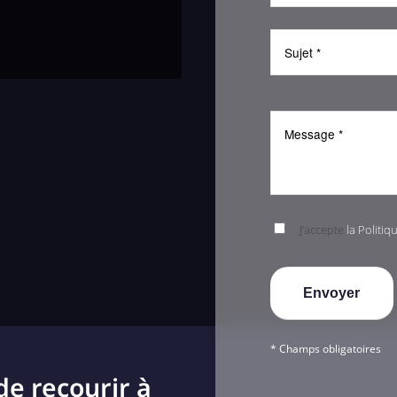
J’accepte
la Politiq
* Champs obligatoires
de recourir à