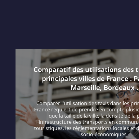
Comparatif des utilisations des t
principales villes de France : P
Marseille, Bordeaux 
Comparer l'utilisation des taxis dans les prin
France requiert de prendre en compte plusieu
que la taille de la ville, la densité de la
l'infrastructure des transports en commun
touristiques, les réglementations locales et 
socio-économiques.…