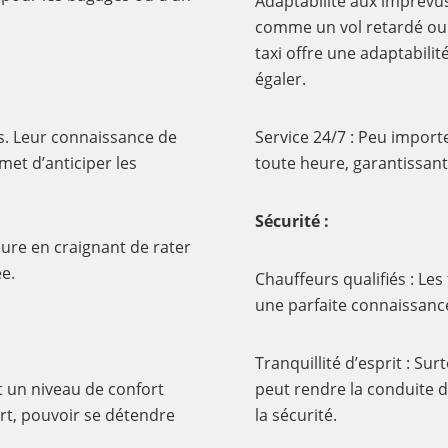
Adaptabilité aux imprévu
comme un vol retardé ou u
taxi offre une adaptabili
égaler.
res. Leur connaissance de
Service 24/7 : Peu importe
met d’anticiper les
toute heure, garantissant 
Sécurité :
eure en craignant de rater
e.
Chauffeurs qualifiés : Le
une parfaite connaissanc
Tranquillité d’esprit : Su
t un niveau de confort
peut rendre la conduite d
art, pouvoir se détendre
la sécurité.