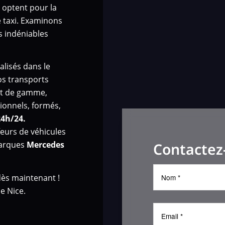
 optent pour la
le taxi. Examinons
s indéniables
alisés dans le
os transports
aut de gamme,
ionnels, formés,
24h/24.
eurs de véhicules
marques
Mercedes
Contactez
dès maintenant !
e Nice.