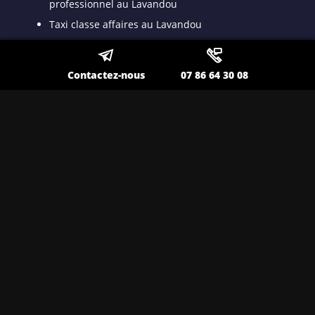
professionnel au Lavandou
Taxi classe affaires au Lavandou
Taxi privé au Lavandou
Transfert Gare TGV au Lavandou
Contactez-nous
07 86 64 30 08
Taxi longue distance au Lavandou
Taxi long trajet au Lavandou
Transport VSL au Lavandou
Transport spécialisé pour malade assis au
Lavandou
Taxi médicalisé pour patient dyalisé au
Lavandou
Taxi ambulance au Lavandou
Nos autres secteurs en tant que
Taxi VSL conventionné