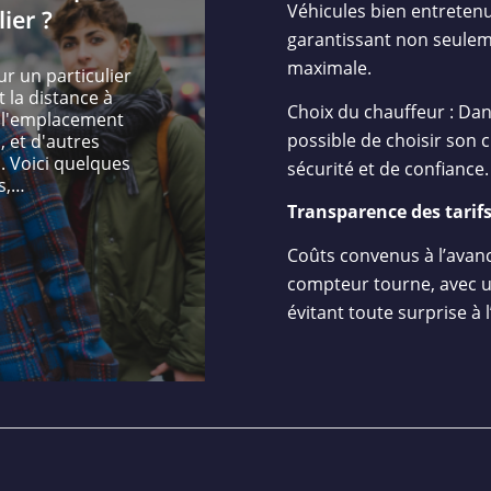
Véhicules bien entretenu
ier ?
garantissant non seuleme
maximale.
ur un particulier
 la distance à
Choix du chauffeur : Dans
, l'emplacement
possible de choisir son 
, et d'autres
. Voici quelques
sécurité et de confiance.
s,…
Transparence des tarifs
Coûts convenus à l’avanc
compteur tourne, avec un 
évitant toute surprise à l