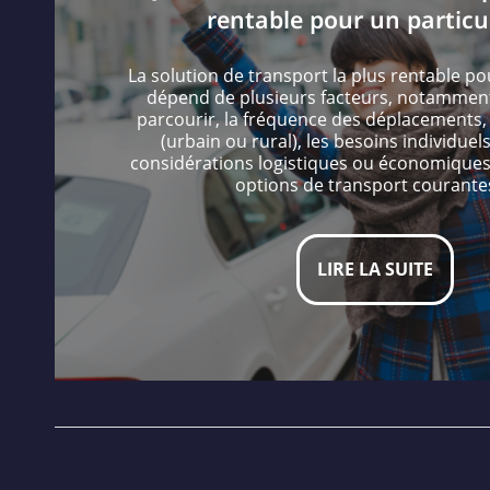
rentable pour un particul
La solution de transport la plus rentable po
dépend de plusieurs facteurs, notamment
parcourir, la fréquence des déplacements
(urbain ou rural), les besoins individuels
considérations logistiques ou économiques
options de transport courante
LIRE LA SUITE