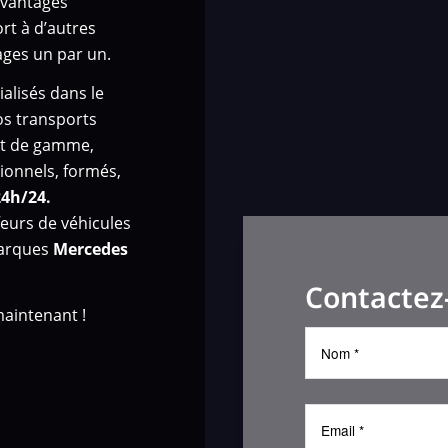
avantages
ort à d’autres
ges un par un.
alisés dans le
os transports
aut de gamme,
ionnels, formés,
24h/24.
eurs de véhicules
marques
Mercedes
Contactez
aintenant !