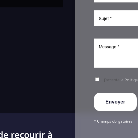
J’accepte
la Politiq
* Champs obligatoires
de recourir à