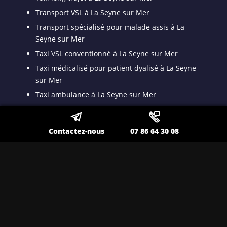
Transport VSL à La Seyne sur Mer
Transport spécialisé pour malade assis à La
Seyne sur Mer
Taxi VSL conventionné à La Seyne sur Mer
Taxi médicalisé pour patient dyalisé à La Seyne
sur Mer
Taxi ambulance à La Seyne sur Mer
Contactez-nous
07 86 64 30 08
Nos autres secteurs en tant que
Taxi privé
Toulon
,
Lavandou
,
Ollioules
,
Sanary
,
Hyères
,
Saint
Maximin
,
Brignoles
,
La Valette
,
Six Fours
,
Draguignan
,
Fréjus
,
Pierrelatte
,
Carpentras
,
Orange
,
Cavaillon
,
Salon de Provence
,
Avignon
,
Dignes
,
Aéroport de Nice
,
Aéroport de Marignane
,
Aéroport