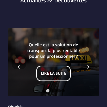
&
Actualités
Découvertes
Quelle est la solution de
transport la plus rentable
pour un professionnel ?
Suivant
LIRE LA SUITE
1
2
3
4
5
6
Sécurité :