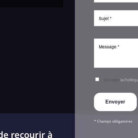
J’accepte
la Politiq
* Champs obligatoires
de recourir à