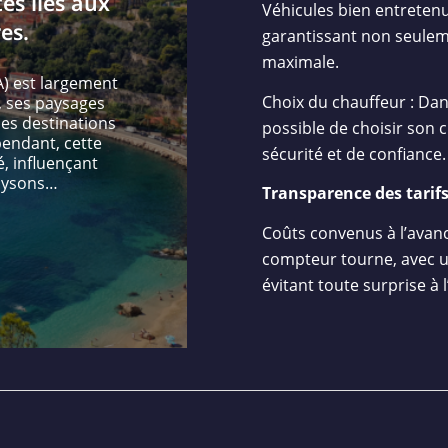
és liés aux
Véhicules bien entretenu
es.
garantissant non seuleme
maximale.
A) est largement
Choix du chauffeur : Dans
 ses paysages
ses destinations
possible de choisir son 
endant, cette
sécurité et de confiance.
, influençant
alysons…
Transparence des tarifs
Coûts convenus à l’avanc
compteur tourne, avec un 
évitant toute surprise à l