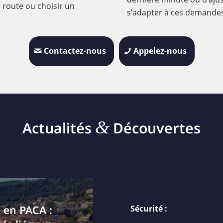
 route ou choisir un
s’adapter à ces demandes 
Contactez-nous
Appelez-nous
&
Actualités
Découvertes
é en PACA :
Sécurité :