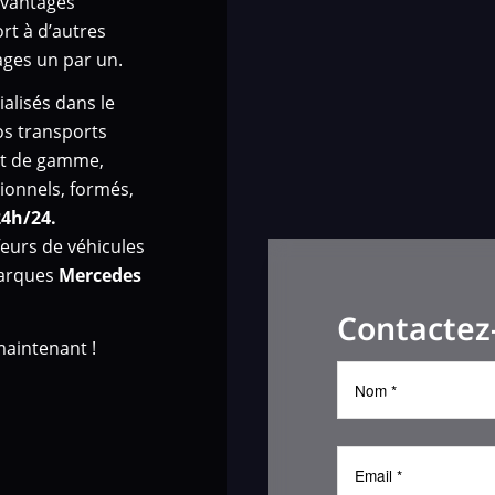
avantages
ort à d’autres
ges un par un.
alisés dans le
os transports
aut de gamme,
ionnels, formés,
24h/24.
eurs de véhicules
marques
Mercedes
Contactez
aintenant !