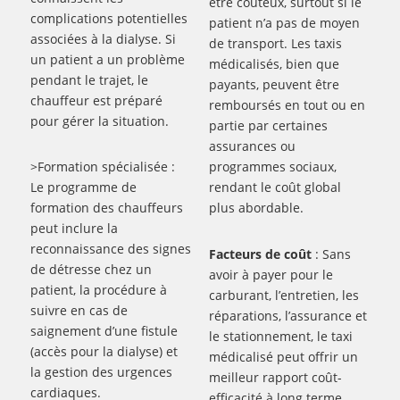
être coûteux, surtout si le
complications potentielles
patient n’a pas de moyen
associées à la dialyse. Si
de transport. Les taxis
un patient a un problème
médicalisés, bien que
pendant le trajet, le
payants, peuvent être
chauffeur est préparé
remboursés en tout ou en
pour gérer la situation.
partie par certaines
assurances ou
>Formation spécialisée :
programmes sociaux,
Le programme de
rendant le coût global
formation des chauffeurs
plus abordable.
peut inclure la
reconnaissance des signes
Facteurs de coût
: Sans
de détresse chez un
avoir à payer pour le
patient, la procédure à
carburant, l’entretien, les
suivre en cas de
réparations, l’assurance et
saignement d’une fistule
le stationnement, le taxi
(accès pour la dialyse) et
médicalisé peut offrir un
la gestion des urgences
meilleur rapport coût-
cardiaques.
efficacité à long terme,