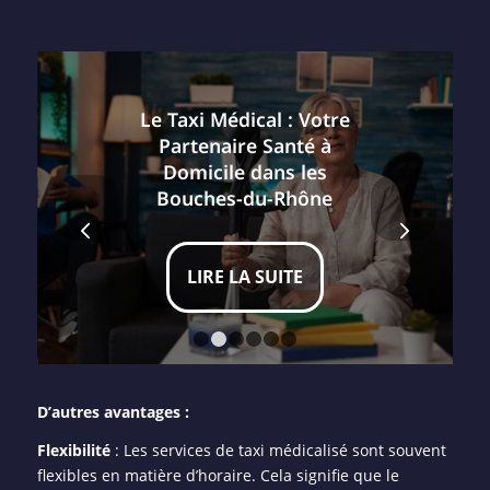
Le Taxi Médical : Votre
Partenaire Santé à
Domicile dans les
Bouches-du-Rhône
Suivant
LIRE LA SUITE
1
2
3
4
5
6
D’autres avantages :
Flexibilité
: Les services de taxi médicalisé sont souvent
flexibles en matière d’horaire. Cela signifie que le