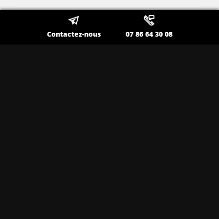
Contactez-nous
07 86 64 30 08
Contactez-nous
Appelez-nous
Toutes nos prestations à La
Valette
Transfert aéroport à La Valette
Chauffeur privé pour déplacement
professionnel à La Valette
Taxi classe affaires à La Valette
Taxi privé à La Valette