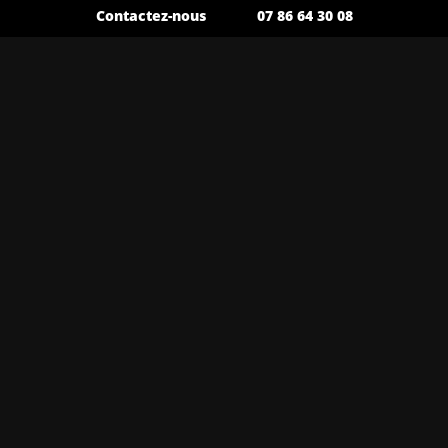
Contactez-nous
07 86 64 30 08
Contactez-nous
Appelez-nous
Toutes nos prestations à Fréjus
Transfert aéroport à Fréjus
Chauffeur privé pour déplacement
professionnel à Fréjus
Taxi classe affaires à Fréjus
Taxi privé à Fréjus
Transfert Gare TGV à Fréjus
Taxi longue distance à Fréjus