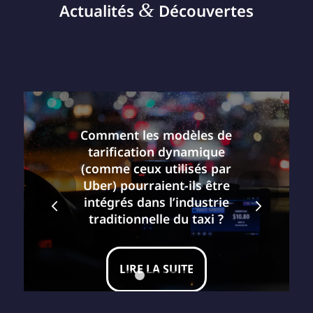
&
Actualités
Découvertes
Comment les modèles de
tarification dynamique
(comme ceux utilisés par
Uber) pourraient-ils être
Suivant
intégrés dans l’industrie
traditionnelle du taxi ?
LIRE LA SUITE
1
2
3
4
5
6