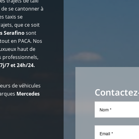
es trajets de taxi
u de se cantonner à
s taxis se
ajets, que ce soit
s Serafino
sont
tout en PACA. Nos
luxueux haut de
 professionnels,
 7j/7 et 24h/24.
eurs de véhicules
Contactez
marques
Mercedes