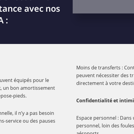
stance avec nos
 :
Moins de transferts : Con
peuvent nécessiter des tr
ouvent équipés pour le
directement à votre desti
eux, un bon amortissement
epose-pieds.
Confidentialité et intimi
elle, il n’y a pas besoin
Espace personnel : Dans 
ions-service ou des pauses
personnel, loin des foule
aéroports.