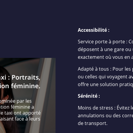
Accessibilité :
Service porte à porte : 
déposent à une gare ou 
exactement où vous en a
Adapté à tous : Pour les
i : Portraits,
ou celles qui voyagent av
offre une solution pratiq
tion féminine.
Sérénité :
dominée par les
tion féminine a
Moins de stress : Évitez 
e taxi ont apporté
annulations ou des cor
aisant face à leurs
de transport.