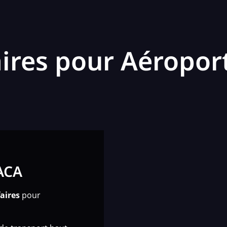
faires pour Aéropo
PACA
faires
pour