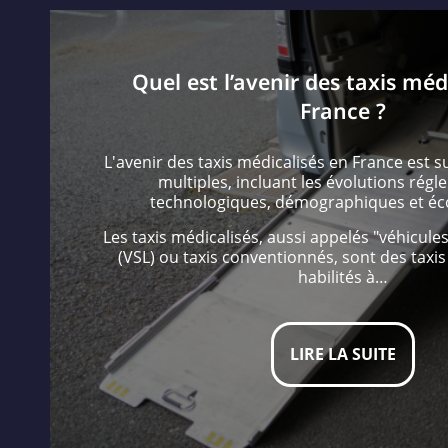
Quel est l’avenir des taxis méd
France ?
L'avenir des taxis médicalisés en France est s
multiples, incluant les évolutions régl
technologiques, démographiques et é
Les taxis médicalisés, aussi appelés "véhicules
(VSL) ou taxis conventionnés, sont des taxi
habilités à…
LIRE LA SUITE