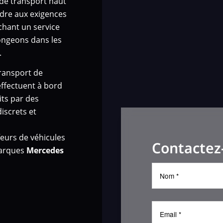
de transport haut
re aux exigences
chant un service
plongeons dans les
.
transport de
effectuent à bord
ts par des
iscrets et
eurs de véhicules
Contactez
marques
Mercedes