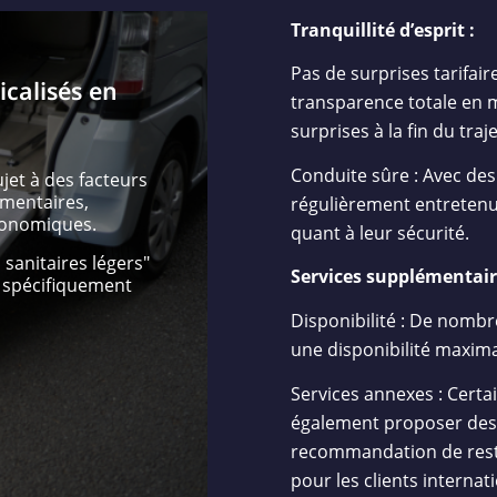
Tranquillité d’esprit :
Pas de surprises tarifair
icalisés en
transparence totale en m
surprises à la fin du traje
Conduite sûre : Avec des
ujet à des facteurs
ementaires,
régulièrement entretenus
conomiques.
quant à leur sécurité.
 sanitaires légers"
Services supplémentair
s spécifiquement
Disponibilité : De nombre
une disponibilité maxima
Services annexes : Cert
également proposer des s
recommandation de restau
pour les clients internat