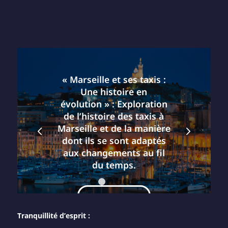
« Marseille et ses taxis :
Une histoire en
évolution » : Exploration
de l’histoire des taxis à
Suivant
Marseille et de la manière
dont ils se sont adaptés
aux changements au fil
du temps.
1
2
3
4
5
6
LIRE LA SUITE
Tranquillité d’esprit :