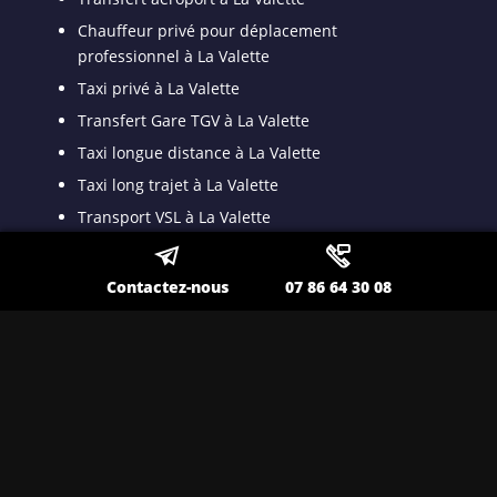
Chauffeur privé pour déplacement
professionnel à La Valette
Taxi privé à La Valette
Transfert Gare TGV à La Valette
Taxi longue distance à La Valette
Taxi long trajet à La Valette
Transport VSL à La Valette
Transport spécialisé pour malade assis à La
Valette
Contactez-nous
07 86 64 30 08
Taxi VSL conventionné à La Valette
Taxi médicalisé pour patient dyalisé à La Valette
Taxi ambulance à La Valette
Nos autres secteurs en tant que