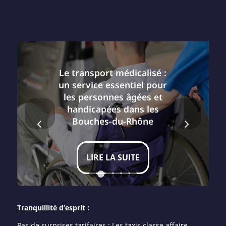
Le transport médicalisé :
un service essentiel pour
les personnes âgées et
handicapées dans les
Suivant
Bouches-du-Rhône
LIRE LA SUITE
1
2
3
4
5
6
Tranquillité d’esprit :
Pas de surprises tarifaires : Les taxis classe affaire