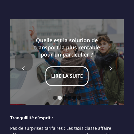
Quelle est la solution de
transport la plus rentable
pour un particulier ?
Suivant
LIRE LA SUITE
1
2
3
4
5
6
Tranquillité d’esprit :
Pas de surprises tarifaires : Les taxis classe affaire