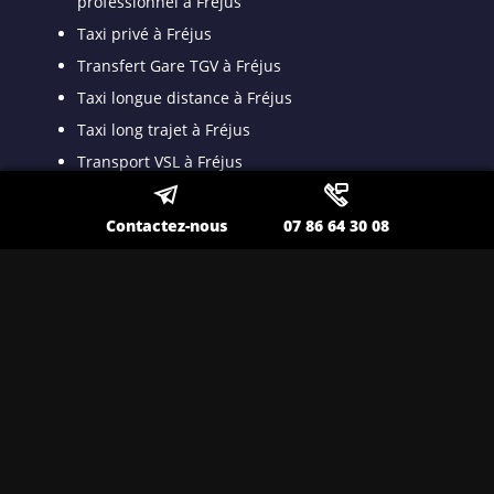
professionnel à Fréjus
Taxi privé à Fréjus
Transfert Gare TGV à Fréjus
Taxi longue distance à Fréjus
Taxi long trajet à Fréjus
Transport VSL à Fréjus
Transport spécialisé pour malade assis à Fréjus
Contactez-nous
07 86 64 30 08
Taxi VSL conventionné à Fréjus
Taxi médicalisé pour patient dyalisé à Fréjus
Taxi ambulance à Fréjus
Nos autres secteurs en tant que
Taxi classe affaires
Toulon
,
Lavandou
,
La Seyne sur Mer
,
Ollioules
,
Sanary
,
Hyères
,
Saint Maximin
,
Brignoles
,
La Valette
,