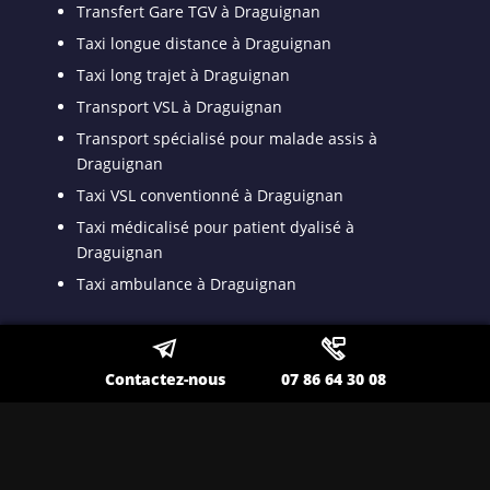
Transfert Gare TGV à Draguignan
Taxi longue distance à Draguignan
Taxi long trajet à Draguignan
Transport VSL à Draguignan
Transport spécialisé pour malade assis à
Draguignan
Taxi VSL conventionné à Draguignan
Taxi médicalisé pour patient dyalisé à
Draguignan
Taxi ambulance à Draguignan
Nos autres secteurs en tant que
Contactez-nous
07 86 64 30 08
Chauffeur privé pour
déplacement professionnel
Toulon
,
Lavandou
,
La Seyne sur Mer
,
Ollioules
,