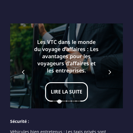
Les VTC dans le monde
du voyage d’affaires : Les
avantages pour les
voyageurs d’affaires et
Suivant
les entreprises.
LIRE LA SUITE
1
2
3
4
5
6
Sécurité :
Véhicules bien entretenus : Les taxis privés sont