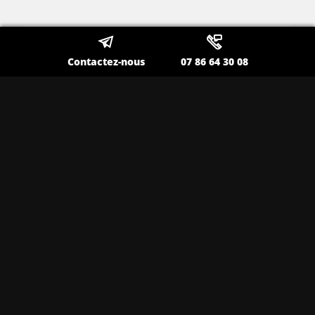
Contactez-nous
07 86 64 30 08
Contactez-nous
Appelez-nous
Toutes nos prestations à La
Seyne sur Mer
Transfert aéroport à La Seyne sur Mer
Chauffeur privé pour déplacement
professionnel à La Seyne sur Mer
Taxi classe affaires à La Seyne sur Mer
Taxi privé à La Seyne sur Mer