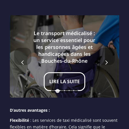
Le transport médicalisé :
un service essentiel pour
les personnes âgées et
handicapées dans les
Suivant
Bouches-du-Rhône
LIRE LA SUITE
1
2
3
4
5
6
D’autres avantages :
Flexibilité
: Les services de taxi médicalisé sont souvent
flexibles en matière d’horaire. Cela signifie que le