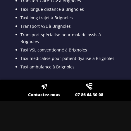
Transfert Gare TGV à Brignoles
Taxi longue distance à Brignoles
Taxi long trajet à Brignoles
Transport VSL à Brignoles
Transport spécialisé pour malade assis à
Brignoles
Taxi VSL conventionné à Brignoles
Taxi médicalisé pour patient dyalisé à Brignoles
Taxi ambulance à Brignoles
Nos autres secteurs en tant que
Contactez-nous
07 86 64 30 08
Chauffeur privé pour
déplacement professionnel
Toulon
,
Lavandou
,
La Seyne sur Mer
,
Ollioules
,
Sanary
,
Hyères
,
Saint Maximin
,
La Valette
,
Six Fours
,