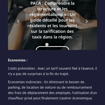
PACA : Comprendre la
structure et les
réglementations » : Un
Suivant
guide détaillé pour les
résidents et les touristes
sur la tarification des
taxis dans la région.
1
2
3
4
5
6
LIRE LA SUITE
Économies :
Coûts prévisibles : Avec un tarif souvent fixé à l’avance, il
n’y a pas de surprises à la fin du trajet.
Économies indirectes : En éliminant le besoin de
parking, de location de voiture ou de remboursement
des frais de déplacement des employés, l’utilisation d’un
chauffeur privé peut finalement s’avérer économique.